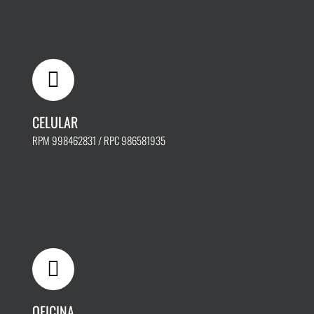
CELULAR
RPM 998462831 / RPC 986581935
OFICINA